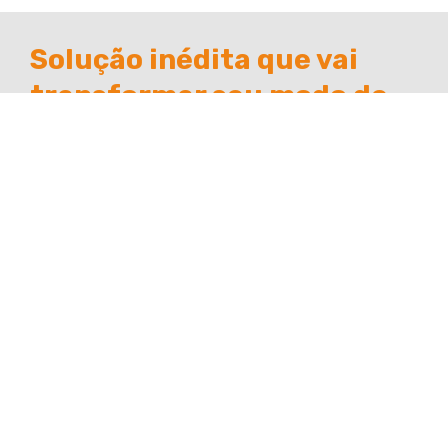
Solução inédita que vai
transformar seu modo de
trabalhar com superfícies
sólidas.
As superfícies sólidas são minerais naturais
combinados a um polímero extremamente puro,
que resulta em um composto homogêneo e sem
poros. Mais leves e resistentes que outros
materiais, substituem com grande sucesso aço
inox, granito, mármore, madeira, laminado,
superfícies em quartzo, ACM, entre outros. Lure
Surface® oferece excelência a custos
competitivos; flexibilidade nos desenhos dos
materiais; e equipe próxima, em linha direta com o